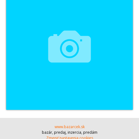
www.bazarcek.sk
bazár, predaj, inzercia, predám
Zmeniť nastavenia cookies