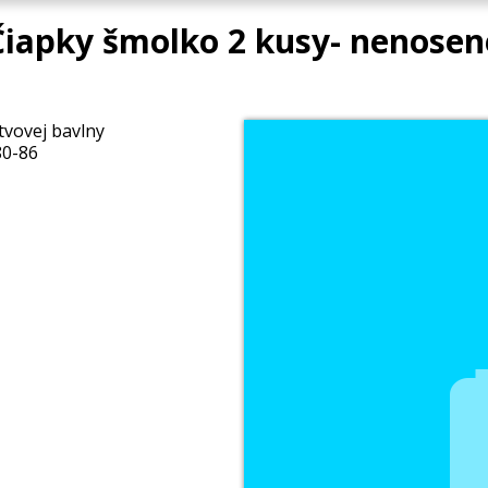
Čiapky šmolko 2 kusy- nenosen
vovej bavlny
80-86