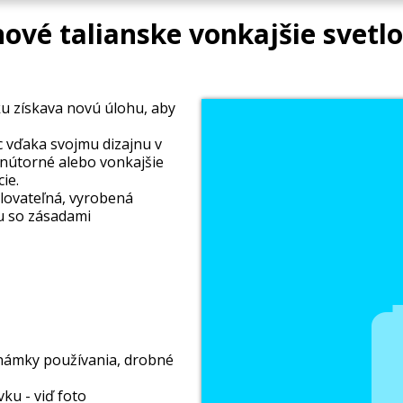
nové talianske vonkajšie svetlo
ku získava novú úlohu, aby
 vďaka svojmu dizajnu v
 vnútorné alebo vonkajšie
ie.
klovateľná, vyrobená
u so zásadami
 známky používania, drobné
ku - viď foto