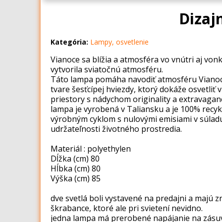
Dizaj
Kategória:
Lampy, osvetlenie
Vianoce sa blížia a atmosféra vo vnútri aj von
vytvorila sviatočnú atmosféru.
Táto lampa pomáha navodiť atmosféru Vianoc
tvare šesťcípej hviezdy, ktorý dokáže osvetliť
priestory s nádychom originality a extravaganc
lampa je vyrobená v Taliansku a je 100% recy
výrobným cyklom s nulovými emisiami v súlad
udržateľnosti životného prostredia.
Materiál : polyethylen
Dĺžka (cm) 80
Hĺbka (cm) 80
Výška (cm) 85
dve svetlá boli vystavené na predajni a majú
škrabance, ktoré ale pri svietení nevidno.
jedna lampa má prerobené napájanie na zásuv