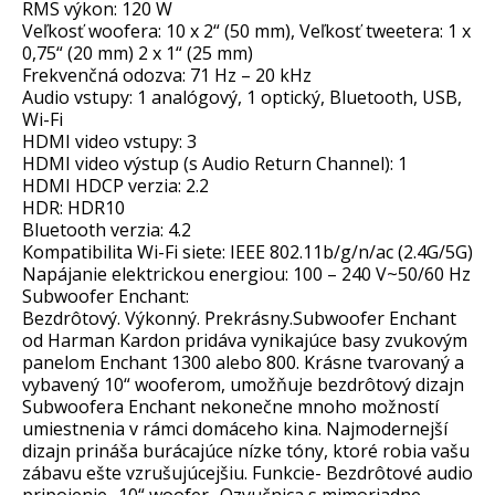
RMS výkon: 120 W
Veľkosť woofera: 10 x 2“ (50 mm), Veľkosť tweetera: 1 x
0,75“ (20 mm) 2 x 1“ (25 mm)
Frekvenčná odozva: 71 Hz – 20 kHz
Audio vstupy: 1 analógový, 1 optický, Bluetooth, USB,
Wi-Fi
HDMI video vstupy: 3
HDMI video výstup (s Audio Return Channel): 1
HDMI HDCP verzia: 2.2
HDR: HDR10
Bluetooth verzia: 4.2
Kompatibilita Wi-Fi siete: IEEE 802.11b/g/n/ac (2.4G/5G)
Napájanie elektrickou energiou: 100 – 240 V~50/60 Hz
Subwoofer Enchant:
Bezdrôtový. Výkonný. Prekrásny.Subwoofer Enchant
od Harman Kardon pridáva vynikajúce basy zvukovým
panelom Enchant 1300 alebo 800. Krásne tvarovaný a
vybavený 10“ wooferom, umožňuje bezdrôtový dizajn
Subwoofera Enchant nekonečne mnoho možností
umiestnenia v rámci domáceho kina. Najmodernejší
dizajn prináša burácajúce nízke tóny, ktoré robia vašu
zábavu ešte vzrušujúcejšiu. Funkcie- Bezdrôtové audio