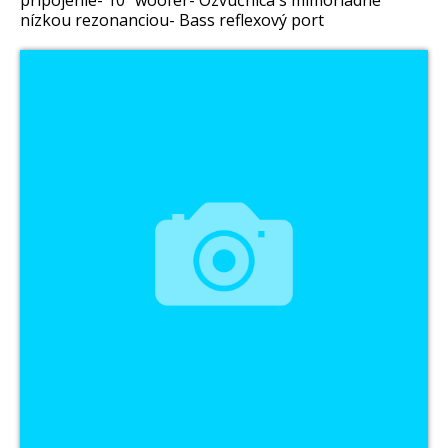
pripojenie- 10“ woofer- Ozvučnica s mimoriadne
nízkou rezonanciou- Bass reflexový port