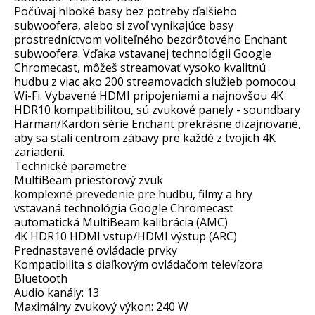
Počúvaj hlboké basy bez potreby ďalšieho
subwoofera, alebo si zvoľ vynikajúce basy
prostredníctvom voliteľného bezdrôtového Enchant
subwoofera. Vďaka vstavanej technológii Google
Chromecast, môžeš streamovať vysoko kvalitnú
hudbu z viac ako 200 streamovacich služieb pomocou
Wi-Fi. Vybavené HDMI pripojeniami a najnovšou 4K
HDR10 kompatibilitou, sú zvukové panely - soundbary
Harman/Kardon série Enchant prekrásne dizajnované,
aby sa stali centrom zábavy pre každé z tvojich 4K
zariadení.
Technické parametre
MultiBeam priestorový zvuk
komplexné prevedenie pre hudbu, filmy a hry
vstavaná technológia Google Chromecast
automatická MultiBeam kalibrácia (AMC)
4K HDR10 HDMI vstup/HDMI výstup (ARC)
Prednastavené ovládacie prvky
Kompatibilita s diaľkovým ovládačom televízora
Bluetooth
Audio kanály: 13
Maximálny zvukový výkon: 240 W