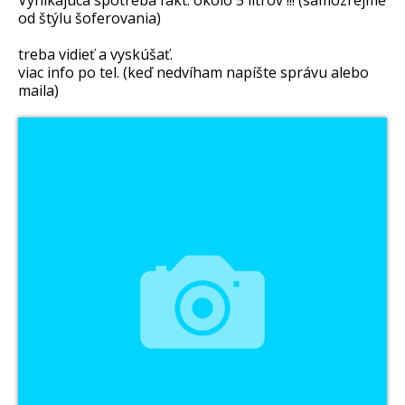
Vynikajúca spotreba fakt. okolo 5 litrov !!! (samozrejme
od štýlu šoferovania)
treba vidieť a vyskúšať.
viac info po tel. (keď nedvíham napíšte správu alebo
maila)