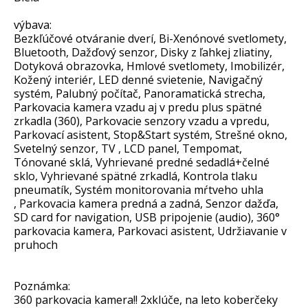
výbava:
Bezkľúčové otváranie dverí, Bi-Xenónové svetlomety,
Bluetooth, Dažďový senzor, Disky z ľahkej zliatiny,
Dotyková obrazovka, Hmlové svetlomety, Imobilizér,
Kožený interiér, LED denné svietenie, Navigačný
systém, Palubný počítač, Panoramatická strecha,
Parkovacia kamera vzadu aj v predu plus spätné
zrkadla (360), Parkovacie senzory vzadu a vpredu,
Parkovací asistent, Stop&Start systém, Strešné okno,
Svetelný senzor, TV , LCD panel, Tempomat,
Tónované sklá, Vyhrievané predné sedadlá+čelné
sklo, Vyhrievané spätné zrkadlá, Kontrola tlaku
pneumatík, Systém monitorovania mŕtveho uhla
, Parkovacia kamera predná a zadná, Senzor dažďa,
SD card for navigation, USB pripojenie (audio), 360°
parkovacia kamera, Parkovaci asistent, Udržiavanie v
pruhoch
Poznámka:
360 parkovacia kamera!! 2xklúče, na leto koberčeky