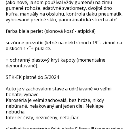
(ako nové, ja som používal vždy gumené) na zimu
gumené rohože, adatívné svetlomety, dvojité dno
kufra, manuály na obsluhu, kontrola tlaku pneumatík,
vyhrievané predné sklo, panorámatická strecha atď.
farba biela perlet (slonová kosť - atipická)
sezónne prezutie (letné na elektrónoch 19´´- zimné na
diskoch 17´´+ puklice.
+ ochranný plastový kryt kapoty (momentalne
demontované).
STK-EK platné do 5/2024
Auto je v zachovalom stave a udržiavané vo veľmi
bohatej výbave.
Karoséria je veľmi zachovalá, bez hrdze, nikdy
nebúrané, nelakovaný ani jeden diel. Neklepe
nebucha.
Interiér čistý, nezničený, nefajčiar.