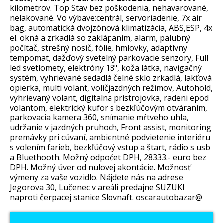
kilometrov. Top Stav bez poškodenia, nehavarované,
nelakované. Vo výbave:centrál, servoriadenie, 7x air
bag, automatická dvojzónová klimatizácia, ABS,ESP, 4x
el. okná a zrkadlá so zaklápaním, alarm, palubný
počítač, strešný nosič, fólie, hmlovky, adaptívny
tempomat, dažďový svetelný parkovacie senzory, Full
led svetlomety, elektróny 18", koža látka, navigačný
systém, vyhrievané sedadlá čelné sklo zrkadlá, lakťová
opierka, multi volant, voličjazdných režimov, Autohold,
vyhrievaný volant, digitalna prístrojovka, radeni epod
volantom, elektrický kufor s bezkľúčovým otváraním,
parkovacia kamera 360, snímanie mŕtveho uhla,
udržanie v jazdných pruhoch, Front assist, monitoring
premávky pri cúvaní, ambientné podvietenie interiéru
s volením farieb, bezkľúčový vstup a štart, rádio s usb
a Bluethooth. Možný odpočet DPH, 28333.- euro bez
DPH. Možný úver od nulovej akontácie. Možnosť
výmeny za vaše vozidlo. Nájdete nás na adrese
Jegorova 30, Lučenec v areáli predajne SUZUKI
naproti čerpacej stanice Slovnaft. oscarautobazar@