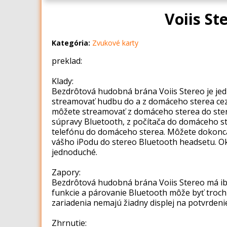
Voiis S
Kategória:
Zvukové karty
preklad:
Klady:
Bezdrôtová hudobná brána Voiis Stereo je je
streamovať hudbu do a z domáceho sterea ce
môžete streamovať z domáceho sterea do ste
súpravy Bluetooth, z počítača do domáceho s
telefónu do domáceho sterea. Môžete dokonc
vášho iPodu do stereo Bluetooth headsetu. O
jednoduché.
Zapory:
Bezdrôtová hudobná brána Voiis Stereo má iba
funkcie a párovanie Bluetooth môže byť troc
zariadenia nemajú žiadny displej na potvrdeni
Zhrnutie: