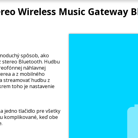
tereo Wireless Music Gateway B
dnoduchý spôsob, ako
z stereo Bluetooth. Hudbu
reofónnej náhlavnej
terea a z mobilného
a streamovať hudbu z
krem toho je nastavenie
 jedno tlačidlo pre všetky
hu komplikované, keď obe
e.