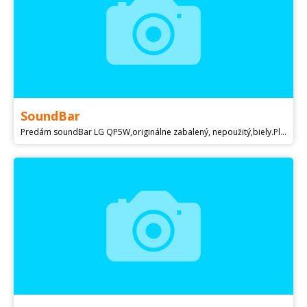
SoundBar
Predám soundBar LG QP5W,originálne zabalený, nepoužitý,biely.Plna zaruka.