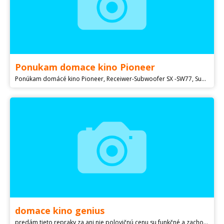
Ponukam domace kino Pioneer
Ponúkam domácé kino Pioneer, Receiwer-Subwoofer SX -SW77, Subwoofer + 6 výstupov na repro - FRONT L a R, SURROUND L a R, CENTR, SW. Sada reproduktorov D -ST770 (5 x 100W). Vstupy analog L a R, digital sinch a optika 1 a 2, AM/FM tuner. Dialkový ovladač a kabeláž
domace kino genius
predám tieto repraky za ani nie polovičnú cenu su funkčné a zachovalé