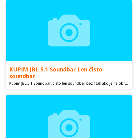
KUPIM JBL 5.1 Soundbar Len čisto
soundbar
Kupim JBL 5.1 Soundbar, čisto len soundbar bez ( tak ako je na obrazku ) subwoferu kablou, dialkoveho a ostatneho prislusenstva, mam len subwofer a ostatne prislusenstvo a zhanam len bar aby som mohol skompletizovat supravu. Pokial sa niekto najde komu odisiel subwoofer a ostal mu bar, piste! :D