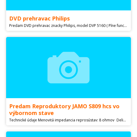
DVD prehravac Philips
Predam DVD prehravac znacky Philips, model DVP 5160 ( Plne funckny, dlhsie odlozeny, kedze sme presli na ine formy pozerania TV a filmov.
Predam Reproduktory JAMO S809 hcs vo
výbornom stave
Technické údaje Menovitá impedancia reprosústav: 8 ohmov Deliaca frekvencia výhybky: 2 kHz Jamo S 809: Frekvenčný rozsah: 37 Hz - 26 kHz (+/- 3dB) Citlivosť: 90 dB Výkon menovitý / špičkový 120 W / 240 W Vysokotónový reproduktor: priemer 25 mm (1") Soft Dome Tweeter Stredobasový reproduktor: 3 x 127 mm (5") basový Polyfiber s hliníkom pokovenou membránou Rozmery: 1042 mm x 191 mm x 252 mm Pripravené na pripojenie priestorových reproduktorov Jamo S 8 ATM Dolby Atmos Jamo S 81 CEN: Frekvenčný rozsah: 71 Hz - 26 kHz (+/- 3dB) Citlivosť: 86 dB Výkon menovitý / špičkový 60 W / 140 W Impedancia: 8 ohmov Vysokotónový reproduktor: priemer 25 mm (1") Soft Dome Tweeter WaveGuide Stredobasový reproduktor: priemer 102 mm (4") basový reproduktor Polyfiber Rozmery: 184 mm x 435 mm x 220 mm Jamo S 801 SUR: Frekvenčný rozsah: 76 Hz - 26 kHz (+/- 3dB) Citlivosť: 85 dB Výkon menovitý / špičkový 60 W / 120 W Vysokotónový reproduktor: priemer 25 mm (1") Soft Dome Tweeter Stredobasový reproduktor: priemer 102 mm (4") basový reproduktor Polyfiber Rozmery: 285 mm x 156 mm x 163 mm Poprosim kontaktovat iba cez SMS alebo mail Dakujem