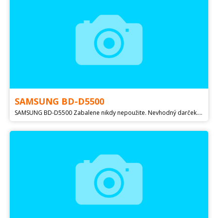
SAMSUNG BD-D5500
SAMSUNG BD-D5500 Zabalene nikdy nepoužite. Nevhodný darček. SMART 3D Blu-ray prehrávač prehráva: 3D Blu-ray DVD-Video, DVD / DVD ± R / DVD ± RW Audio CD, CD / CD-R / CD-RW Blu-ray Video USB Storage podporuje formáty: MP4, JPEG, HD JPEG, MPEG2 / 4, AVCHD, DIVX (vrátane XVID), DivX HD, MKV, WMV (1/2/3/7/9) dekodéry zvuku: Dolby Digital Dolby Digital Plus Dolby True HD DTS, DTS HD High Resolution Audio, DTS-HD Master Audio LPCM, AAC, MP3, WMA audio dekodéry výstupu: Dolby (7.1-kanálový), DTS (7.1-kanálový) Viac na: Plati do zmazania.. Možnosť zaslať dobierkou alebo osobne KE...