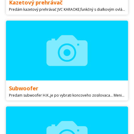
Kazetový prehrávač
Predám kazetový prehrávač JVC KARAOKE,funkčný s diaľkovým ovládačom.
Subwoofer
Predam subwoofer H.K.,je po vybrati koncoveho zosilovaca... Menic je v super stave. Vhodny na prestavbu alebo nahradu zosika za iny... Predavam z casovych dovodov...