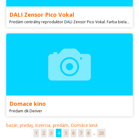
DALI Zensor Pico Vokal
Predám centrálny reproduktor DALI Zensor Pico Vokal. Farba biela, dobrý stav.
Domace kino
Predam dk Denver
bazár, predaj, inzercia, predám, Domáce kiná
1
2
3
4
5
6
7
8
..
20