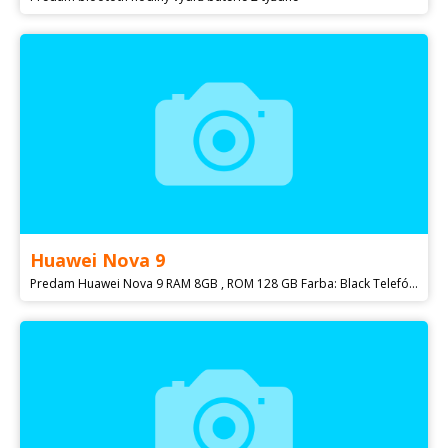
Huawei Nova 9
Predam Huawei Nova 9 RAM 8GB , ROM 128 GB Farba: Black Telefón je uplne nový. Komplet s krabicou a príslušenstvom. Bez zaruky. Posielam aj na Dobierku po uhradeni 20 eur zálohy vopred na účet. Je to z dôvodu, aby ste si prevzali balík. 20 eur odpocítam zo sumy za dobierku. Mám vela telefonov v ponuke, pozrite moj profil.