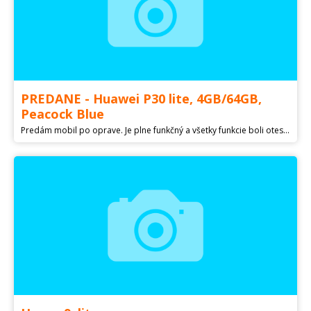
PREDANE - Huawei P30 lite, 4GB/64GB,
Peacock Blue
Predám mobil po oprave. Je plne funkčný a všetky funkcie boli otestované. Avšak pri výmene displeja došlo k jeho poškodeniu. Taktiež telefón už nerobí také pekné fotky ako predtým. K mobilu pridám aj modrý silikónový obal. Možnosť zaslania poštou alebo zásielkovňou (Packeta).