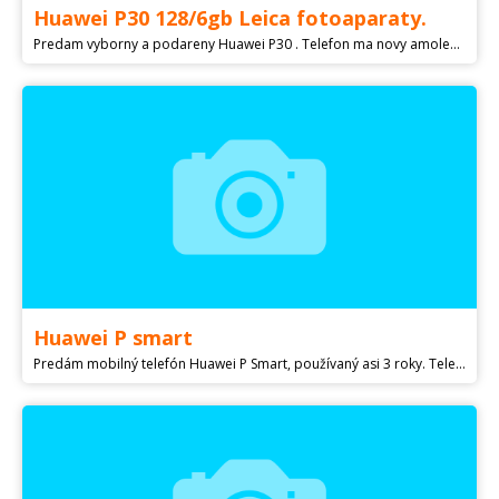
Huawei P30 128/6gb Leica fotoaparaty.
Predam vyborny a podareny Huawei P30 . Telefon ma novy amoled displej .Telefon je plne funkčny vo vybornom stave ,Telefon disponuje so špičkovymi fotoaparatmi Leica.Vykonnym a uspornym procesorom Kirin 980 vlastne je to najvykonejši procecor rady P30 ktoremu sekunduje 6 gb ram. Telefon P30 ma vybornu velkosť hmotnosť. K telefonu je originalna krabica + nabijačka + usb c kabel. Dakujem S pozdravom Martin.
Huawei P smart
Predám mobilný telefón Huawei P Smart, používaný asi 3 roky. Telefón je vo výbornom technickom stave, predávaný v original balení. K telefónu ponúkam v cene aj tri kryty.