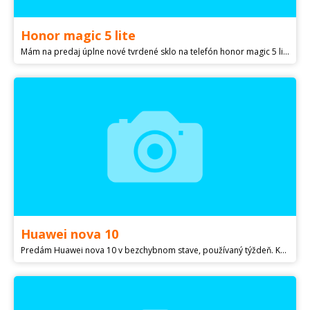
Honor magic 5 lite
Mám na predaj úplne nové tvrdené sklo na telefón honor magic 5 lite v prípade záujmu pošlem aj poštou preferujem osobný odber.
Huawei nova 10
Predám Huawei nova 10 v bezchybnom stave, používaný týždeň. Komplet balenie, krabica, nabíjačka a silikónový obal. Pezinok pripadne Bratislava. Dohoda možná