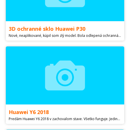
3D ochranné sklo Huawei P30
Nové, neaplikované, kúpil som zlý model. Bola odlepená ochranná fólia a teda nejaký prach sa mohol nalepiť, predávam preto za symbolickú cenu (stálo ma 20€).
Huawei Y6 2018
Predám Huawei Y6 2018 v zachovalom stave. Všetko funguje. Jediná chybička je vidieť na foto. Pri vážnom záujme sa viem ešte dohodnúť na cene.