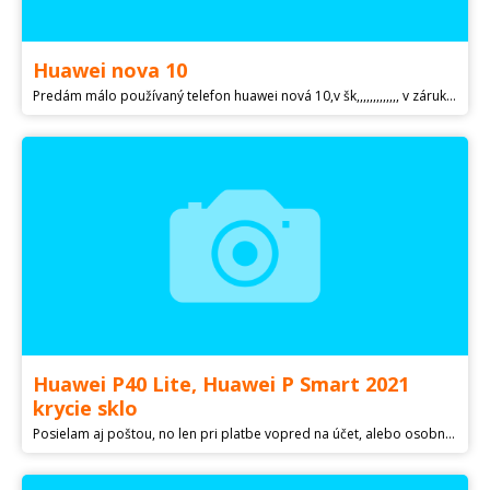
Huawei nova 10
Predám málo používaný telefon huawei nová 10,v šk,,,,,,,,,,,,, v záruke do 2025,plus nabíjačka.
Huawei P40 Lite, Huawei P Smart 2021
krycie sklo
Posielam aj poštou, no len pri platbe vopred na účet, alebo osobný odber v cca Budovateľská ulica priamo v Prešove. Na dobierku neposielam. Predám ochranné tvrdené ochranné sklíčko na Huawei P40 LITE Huawei P Smart 2021 Fotky sú reálne. Cena za 1 kus je 3,50€ Cena za 2 kusy 6€ Cena za poštovné (do 100g): Vyberte si. Odporúčané poštovné je doporučený list 2 trieda. Listová zásielka nemá podacie číslo, posielaná na vlastnú zodpovednosť. Cena služby listová zásielka 2 trieda 1,10€ listová zásielka 1 trieda 1,50€ Doporučený list má podacie číslo a je posielaný na zodpovednosť predávajúceho. Cena služby doporučený list 2 trieda 2€ doporučený list 1 trieda 2,40€ Inzerát platí do zmazania.