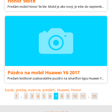
Honor 9xlite
Predám mobil Honor 9x lite .Mobil je ako nový. Je ešte do septembra v záruke .Pri predaji dodám aj bločik zo zaručakom. Nedoškrabaní celí čas v ochranom púzdre aj v ochranom skle . Ram -4GB Pameť-120GB Android -9 Snímač otlačkou prstov . V cene je aj púzdro ktoré je vidieť na fotke .
Púzdro na mobil Huawei Y6 2017
Predam knižkové uzatvaratelne puzdro na smartfon typu Huawei Y6 2017, tmavá fialová farba, s magnetickým zatváraním, úplne nové, len rozbalené a dávnejsie odskúšané /kúpila som si vtedy dve/ tovar zasielam po prevode platby na účet, cena s poštovným 5 eur
bazár, predaj, inzercia, predám, Huawei, Honor
1
..
2
3
4
5
6
7
8
9
10
11
..
55