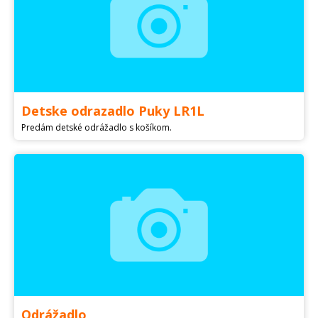
Detske odrazadlo Puky LR1L
Predám detské odrážadlo s košíkom.
Odrážadlo