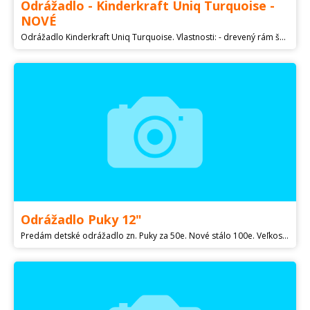
Odrážadlo - Kinderkraft Uniq Turquoise -
NOVÉ
Odrážadlo Kinderkraft Uniq Turquoise. Vlastnosti: - drevený rám šetrný k životnému prostrediu - riadidlá na prenášanie + rukoväť na ráme poskytujú najlepší komfort pri preprave bicykla - pohodlné sedadlo s mäkkou výplňou a extrémne jednoduchým nastavením výšky v rozsahu od 31 do 40 cm - unikátny a módny dizajn, ktorého farby dodávajú bicyklu jedinečný charakter - potlač vo vnútri rámu + predné svietidlo so zaujímavým vzorom urobí jazdu pre vaše dieťa ešte príjemnejšou ako predtým - zvonček dodá vášmu dieťaťu viac zábavy a upozorní ostatných - nízkoprofilové pneumatiky a veľký ráfik dodávajú odrážadlu športový charakter - zabezpečuje vývoj dieťaťa už od útleho veku - ergonomická a ľahká konštrukcia z brezového dreva zaručuje plnú stabilitu a vysokú kvalitu, ktorá zaručuje úplnú bezpečnosť - rukoväte sú potiahnuté protišmykovou gumou, ktorá zabraňuje skĺznutiu rúk dieťaťa z volantu - drevo je riadne zaistené a všetky hrany sú zaoblené, čo znamená, že nemá žiadne drsné alebo ostré prvky - zámok na volante zabraňuje nadmernému a nekontrolovanému riadeniu počas jazdy, ktoré chráni dieťa pred pádom - odrážadlo je vyrobené podľa najnovšej normy EN 71-1: 2014 + A1: 2018 - veľké 12palcové EVA penové kolesá absorbujúce otrasy majú vysokú odolnosť povrchu voči oderu - maximálna nosnosť 35 kg Rozmery: - výška: 54 cm; Šírka: 37 cm; Dĺžka: 85 cm - hmotnosť: 2,7 kg NOVÉ. Kontakt len mail, číslo vymyslené!!!!
Odrážadlo Puky 12"
Predám detské odrážadlo zn. Puky za 50e. Nové stálo 100e. Veľkosť kolies 12". Len osobný odber v Bratislave v Ružinove.