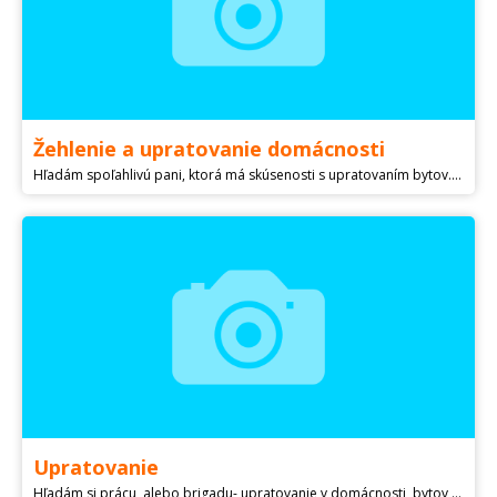
Žehlenie a upratovanie domácnosti
Hľadám spoľahlivú pani, ktorá má skúsenosti s upratovaním bytov. Jedná sa o upratovanie bytu + žehlenie - 2x týždenne. Hľadám dôveryhodnú a slušnú osobu ktorá má záujem o prácu alebo si privyrobiť popri zamestnaní. Bližsie info poskytnem po telefóne.
Upratovanie
Hľadám si prácu, alebo brigadu- upratovanie v domácnosti ,bytov rodinných domov, kancelárii, wellnes.Kontaktujte ma v čase od 11,00 - do 22,00.