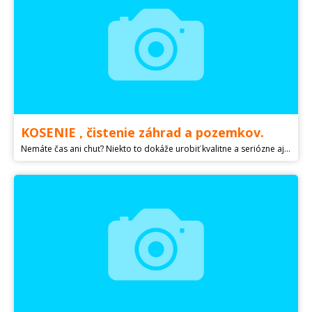
KOSENIE , čistenie záhrad a pozemkov.
Nemáte čas ani chuť? Niekto to dokáže urobiť kvalitne a seriózne aj za vás.HĽÁDAM brigádu : KOSENIE, čistenie záhrad,pozemkov,skladanie nábytku, MAĽOVANIE, Natieranie a iné podľa dohody.V okolí BA,PK,GA,SC..ČÍSLO :