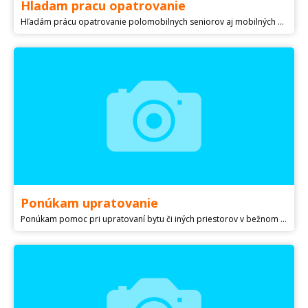
Hladam pracu opatrovanie
Hľadám prácu opatrovanie polomobilnych seniorov aj mobilných na turnusy skúsenosty mám aj prax ak by bolo treba aj deti postrážim od 40eur.
Ponúkam upratovanie
Ponúkam pomoc pri upratovaní bytu či iných priestorov v bežnom rozsahu - vysávanie, umytie podláh, utretie prachu. Umývanie okien, žehlenie, prípadná výpomoc v kuchyni po dohode. kontakt len cez sms.