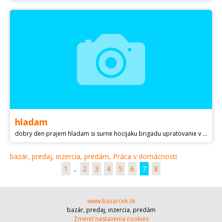
hladam
dobry den prajem hladam si surne hocijaku brigadu upratovanie v domacnosti upratujem domy rodinne byti ..welnes kancelarie polikliniky operacne saly vserko co sa tika v domacnosti viem pozehlit vam pradlo aj oprat som spolahliva a viem sa svami vopred dohodnut na dni a case v rannych hodinach moja mzda na hodinu 5 eur budem sa tesit za kazdu.ponuku dakujem.krasne ????
bazár, predaj, inzercia, predám, Práca v domácnosti
1
..
2
3
4
5
6
7
8
www.bazarcek.sk
bazár, predaj, inzercia, predám
Zmeniť nastavenia cookies