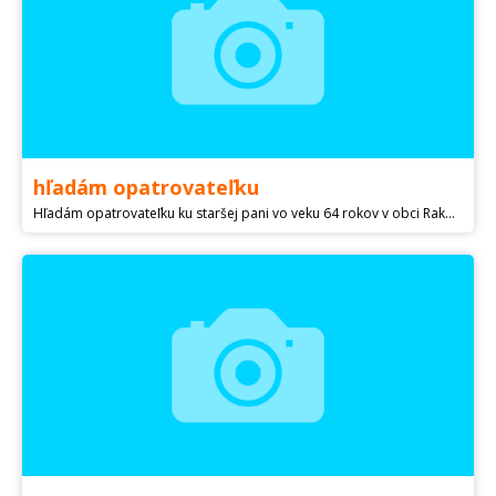
hľadám opatrovateľku
Hľadám opatrovateľku ku staršej pani vo veku 64 rokov v obci Raková na 2-3 hodiny denne. Mzda na hodinu sú 4 eura, vyplácanie po dvoch týždňoch na ruku.