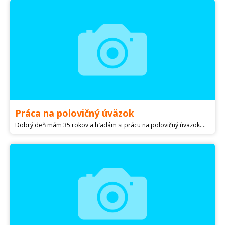
Práca na polovičný úväzok
Dobrý deň mám 35 rokov a hľadám si prácu na polovičný úväzok.mam opatrovateľský kurz i prax v asistencií,a technické vzdelanie i prax,ďakujem za info