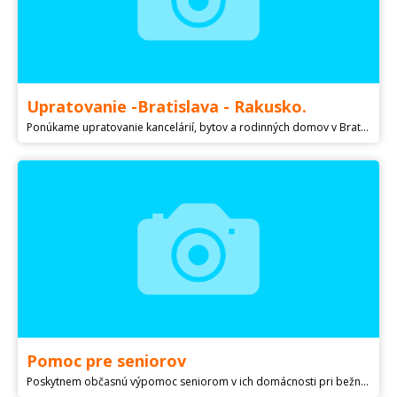
Upratovanie -Bratislava - Rakusko.
Ponúkame upratovanie kancelárií, bytov a rodinných domov v Bratislave i v blízskom Rakusku..Práce Vám urobíme na základe Vašich požiadaviek. Umytie okien , výkladov, podláh , nábytku i sanity. Upraceme po maliaroch i po stavbaroch. Jednorazovo i pravidelne.Ak chcete umyt iba okna, alebo byt po nájomníkoch,zavolajte, cenu si dohodneme.
Pomoc pre seniorov
Poskytnem občasnú výpomoc seniorom v ich domácnosti pri bežných domácich prácach,dohĺad,spoločnosť. Prípadne nakúpim a podobne. Prosím o serióznosť. Odmena dohodou.