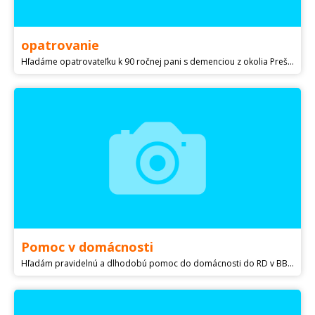
opatrovanie
Hľadáme opatrovateľku k 90 ročnej pani s demenciou z okolia Prešova. Pani je milá, bezproblémová, spoločenská, komunikatívna. Potrebuje pomôcť hygienou a starostlivosťou o domácnosť. V prípade záujmu nás kontaktujte.
Pomoc v domácnosti
Hľadám pravidelnú a dlhodobú pomoc do domácnosti do RD v BB na 5 dní v týždni cca 4 hod denne