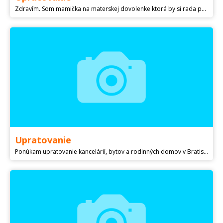
Zdravím. Som mamička na materskej dovolenke ktorá by si rada pri vyrobila s upratovaním Vašej domácnosti od podláh až po okna za rozumné ceny v Trebišove. Ak nestíhaš a chceš mať čisto doma alebo v kancelárii tak sa mi ozvy určite sa dohodneme na cene a na čase.
Upratovanie
Ponúkam upratovanie kancelárií, bytov a rodinných domov v Bratislave i v blízskom okoli ..Práce Vám urobíme na základe Vašich požiadaviek. Umytie okien , výkladov, podláh , nábytku i sanity. Upraceme po maliaroch i po stavbaroch. Jednorazovo i pravidelne.Ak chcete umyt iba okna, alebo byt po nájomníkoch,zavolajte, cenu si dohodneme.Dakujem veľmi pekne