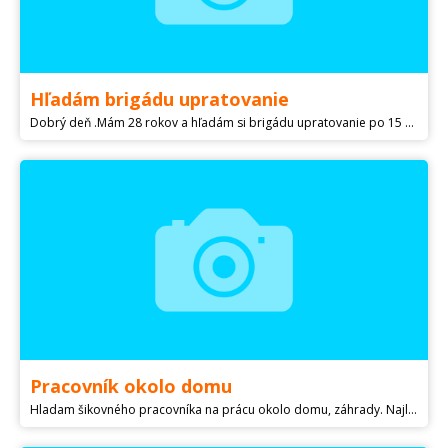
Hľadám brigádu upratovanie
Dobrý deň .Mám 28 rokov a hľadám si brigádu upratovanie po 15 hodine . Skúsenosti z upratovaním mám . Vopred ďakujem za info
Pracovník okolo domu
Hladam šikovného pracovníka na prácu okolo domu, záhrady. Najlepšie dôchodcu nad 60 rokov ktory vie robiť vsetko .Plat 800-1000 e .Len z blizska Galanty do 5 km!