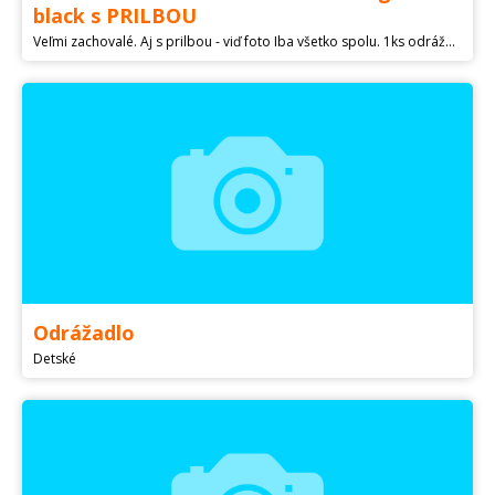
black s PRILBOU
Veľmi zachovalé. Aj s prilbou - viď foto Iba všetko spolu. 1ks odrážadlo + 1ks prilba Iba osobný odber. Doveziem do týchto miest: BA, TT, NR
Odrážadlo
Detské