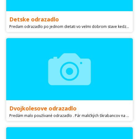
Detske odrazadlo
Predam odrazadlo po jednom dietati vo velmi dobrom stave kedze sa pouzivalo len v interieri.
Dvojkolesove odrazadlo
Predám malo používané odrazadlo . Pár maličkých škrabancov na fotke odfotené . Ale inak veľmi pekný stav