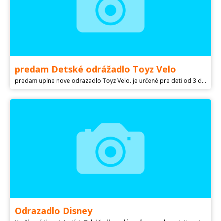
predam Detské odrážadlo Toyz Velo
predam uplne nove odrazadlo Toyz Velo. je určené pre deti od 3 do 6 rokov, do 30 kg.. dĺžka cca 90 cm,šírka cca 37 cm, výška cca 56 cm. Vaha cca 3,6 kg. nastaviteľná výška sedadla 34,5-40 cm pevná drevená konštrukcia, pohodlné, mäkké sedadlo nafukovacie gumové kolieska priemer 12 ".
Odrazadlo Disney