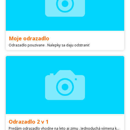
Moje odrazadlo
Odrazadlo pouzivane . Nalepky sa daju odstraniť
Odrazadlo 2 v 1
Predám odrazadlo vhodne na leto aj zimu . Jednoduchá výmena kolies na leto či lyži na zimu . Odrazadlo v dobrom stave meno Mirko sa dá odlepiť . Jedina chybička na sedadle ( poťah sa dá kúpiť ) sedadlo aj volant nastaviteľný .