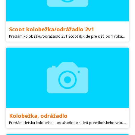
Scoot kolobežka/odrážadlo 2v1
Predám kolobežku/odrážadlo 2v1 Scoot & Ride pre deti od 1 roka. Pomocou jednoduchého prepínania sa z kolobežky počas okamihu stane odrážadlo a naopak. Je ľahké, ľahko prenosné a zároveň aj veľmi pevné. Rukoväte sa dajú nastaviť do výšky 49-60cm. Výška: 82-102cm Max. nosnosť: 20 kg Výška sedadla: 32 cm Kolesá: 220 mm / 120 mm Hmotnosť: 2,6 kg Nožná brzda v kolobežkovom móde. Prosim volat alebo pisat spravu, na SMS nereagujem.
Kolobežka, odrážadlo
Predám detskú kolobežku, odrážadlo pre deti predškolského veku. Kolobežka je ako nová, odrážadlá plne funkčné. Cena 7€ za kus.