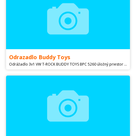
Odrazadlo Buddy Toys
Odrážadlo 3v1 VW T-ROCK BUDDY TOYS BPC 5260 úložný priestor pod sedadlom zvuky a melódie na volante držiak na pitie nosnost 25 kg vhodné pre deti od 2 rokov rozmer 84 x 40 x 87 cm