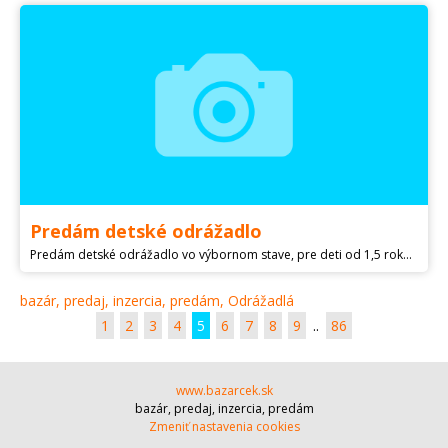
Predám detské odrážadlo
Predám detské odrážadlo vo výbornom stave, pre deti od 1,5 roka. Komunikácia len cez sms alebo email. Ďakujem.
bazár, predaj, inzercia, predám, Odrážadlá
1
2
3
4
5
6
7
8
9
..
86
www.bazarcek.sk
bazár, predaj, inzercia, predám
Zmeniť nastavenia cookies