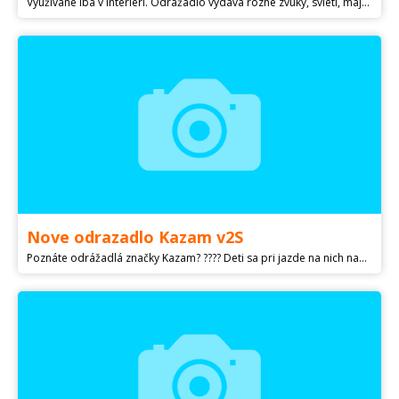
Využívané iba v interiéri. Odrážadlo vydáva rôzne zvuky, svieti, majáky svietia, niektoré nálepky sú poškodené ale neovplyvňuje funkčnosti.
Nove odrazadlo Kazam v2S
Poznáte odrážadlá značky Kazam? ???? Deti sa pri jazde na nich naučia balansovať, zlepšia koordináciu pohybov, stabilitu a napokon zvládnu jazdu na klasickom bicykli sebaisto na prvýkrát. ???? Nové , PC 85eur