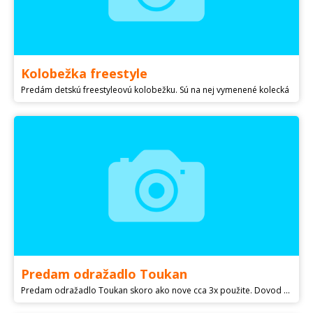
Kolobežka freestyle
Predám detskú freestyleovú kolobežku. Sú na nej vymenené kolecká
Predam odražadlo Toukan
Predam odražadlo Toukan skoro ako nove cca 3x použite. Dovod predaja Dcerku nezaujalo nechce na nom chodit. Nove stalo 50eur. Terajšia cena 30eur. Pri Važnom zaujme menšia dohoda a po dohode možnost doniest do Košic.