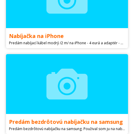
Nabíjačka na iPhone
Predám nabíjací kábel modrý /2 m/ na iPhone - 4 eurá a adaptér - 10 eur, komplet 12 eur.
Predám bezdrôtovú nabíjačku na samsung
Predám bezdrôtovú nabíjačku na samsung. Použival som ju na nabíjanie telefónu asi pol roka. Možnosť poslať dobierkou. V cene je už aj dobierka.