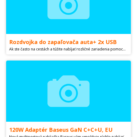
Rozdvojka do zapaľovača auta+ 2x USB
Ak ste často na cestách a túžite nabíjať rozličné zariadenia pomocou elektrickej energie vytváranej autobatériou, iste sa bude hodiť rozbočovač určený do automobilového zapaľovača. S jeho pomocou budete mať k dispozícii dvojicu 12 V výstupov na svoj mobil, tablet či navigáciu budete môcť nabíjať prostredníctvom takisto prítomného portu typu USB. Jednoducho ideálny adaptér v situáciách, kedy vás čakajú dlhé jazdy s rodinou. -------------------------------------------------------------------------------- Viac na: /rozdvojka-do-zapalovaca-auta-2x-usb EXTRA Limitovaný výpredaj! Cena po zadaní zľavového kupónu: EXTRA je 7,20 €
120W Adaptér Baseus GaN C+C+U, EU
Nová multiportová nabíjačka Baseus vám umožňuje rýchlo nabíjať niekoľko zariadení naraz. Použitie polovodičov tretej generácie Gan a SiC. 120 W výkon a široká kompatibilita umožňujú nabíjanie alebo pripojenie až 3 zariadení súčasne. -------------------------------------------------------------------------------- Viac na: /120w-adapter-baseus-gan-c-c-u-eu EXTRA Limitovaný výpredaj! Cena po zadaní zľavového kupónu: EXTRA je 55,20 € + Darček a doprava zadarmo