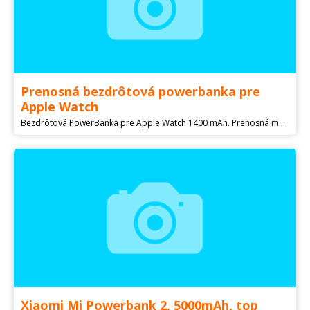
Prenosná bezdrôtová powerbanka pre
Apple Watch
Bezdrôtová PowerBanka pre Apple Watch 1400 mAh. Prenosná magnetická bezdrôtová nabíjačka pre chytré hodinky Apple Watch disponuje USB-C portom pre pripojenie k počítaču alebo nabíjaciemu adaptéru. Zariadenie je vybavené praktickým pútkom pre zavesenie na kľúče, takže ho budete mať vždy po ruke. -------------------------------------------------------------------------------- Viac na: /prenosna-bezdrotova-powerbanka-pre-apple-watch EXTRA Limitovaný výpredaj! Cena po zadaní zľavového kupónu: EXTRA je 28,80 €
Xiaomi Mi Powerbank 2, 5000mAh, top