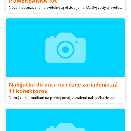
POWERBANKA 10€
Nová, nepoužívaná na svetelné aj el.dobijanie. Ma 3vyvody aj svetelnú baterku. Údaje na zadnej strane, moznost aj na dobierku, posli sms, zavolam.
Nabíjačka do auta na rôzne zariadenia,až
11 konektorov
Dobrý deň, ponúkam na predaj novú, zabalenú nabíjačka do auta na rôzne zariadenia a mobilné telefony až 11 konektorov... (LG, NOKIA, MOTOROLA, SAMSUNG, SONY ERICSSON, SIEMENS, MINI USB , MP3/MP4) ...Cenu ponúknite...