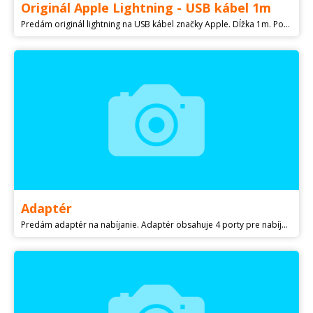
Originál Apple Lightning - USB kábel 1m
Predám originál lightning na USB kábel značky Apple. Dĺžka 1m. Používaný. Osobný odber v BA. Pošlem aj na dobierku
Adaptér
Predám adaptér na nabíjanie. Adaptér obsahuje 4 porty pre nabíjacie káble. 3x USB 1x USB-C Cena 10€.- Najrýchlejšie odpisujem cez iMessage. Kliknite na moje meno a pozrite moje všetky inzeráty. Pošta po dohode možná.