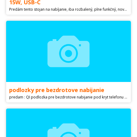
15W, USB-C
Predám tento stojan na nabíjanie, iba rozbalený, plne funkčný, nový, nepouživaný. Vlastnosti: - univerzálny stojan pre bezdrôtové nabíjanie - rýchle nabíjanie s výkonom 15W - USB-C nabíjací port - nabíja telefón v ideálnej pozícii - konštrukcia z odolného brúseného hliníka - silikónové polstrovanie pre bezpečie vloženého telefónu - protišmykové podložky na spodnej strane držiaka - LED indikácia stavu nabíjania (zelená: bežné nabíjanie, modrá: rýchle nabíjanie) - dve nabíjacie cievky s ochranou proti prehrievaniu - dokáže dobíjať aj telefón v puzdre alebo kryte - kompatibilný s Qi nabíjaním - USB-C kábel súčasťou balenia - Upozornenie: pre využitie maximálnej rýchlosti nabíjania je nutné použiť pre stojanček FIXED dostatočne výkonný nabíjací adaptér (nie je súčasťou balenia) - rozmery 6,66 x 10,34 x 8,38 cm preferujem osobný odber Košice.
podlozky pre bezdrotove nabijanie
predam : QI podlozka pre bezdrotove nabijanie pod kryt telefonu - typ USb C (6€), QI podlozka pre bezdrotove nabijanie pod kryt telefonu - typ USB A (5€)