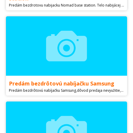
Predám bezdrotovu nabijacku Nomad base station. Telo nabijácej stanice je hlinikové s koženou plochou pre uloženie zariadenií. Podporuje nabíjanie až troch zariadení súčasne. Plne funkčná, nepoškodená vo veľmi zachovalom stave.
Predám bezdrôtovú nabíjačku Samsung
Predám bezdrôtovú nabíjačku Samsung,dôvod predaja nevyužitie,detail vid foto...