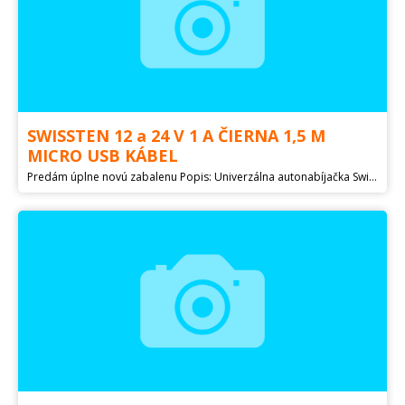
SWISSTEN 12 a 24 V 1 A ČIERNA 1,5 M
MICRO USB KÁBEL
Predám úplne novú zabalenu Popis: Univerzálna autonabíjačka Swissten umožní nabíjanie mobilných telefónov, tabletov a iných zariadení, ktoré podporujú USB nabíjanie. Nabíjačka sa pripája do klasickej 12V alebo 24V autozásuvky a maximálny výstupný prúd pre nabíjanie je 1A. Nabíjačka je vybavená microUSB káblom. Farba čierna