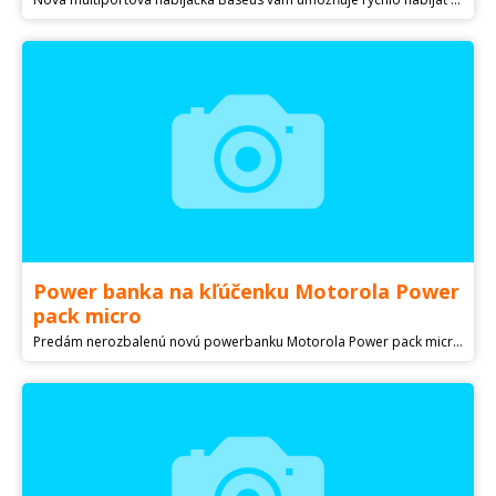
Power banka na kľúčenku Motorola Power
pack micro
Predám nerozbalenú novú powerbanku Motorola Power pack micro 1500mAh - externá batéria pre rôzne smartfóny. Malá kompaktná, na zavesenie na kľúče.