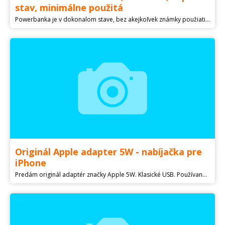
stav, minimálne použitá
Powerbanka je v dokonalom stave, bez akejkoľvek známky použiatia. Použil som ju menej ako 20x za 2 roky. Na predaj je len powerbanka, viem ju zaslať v pevnej kartónovej krabičke podobných rozmerov. Iba predaj, inzerát je platný do zmazania. Prvý kontakt prosím emailom, nechajte na seba kontakt.
Originál Apple adapter 5W - nabíjačka pre
iPhone
Predám originál adaptér značky Apple 5W. Klasické USB. Používané. Osobný odber v BA. Pošlem aj na dobierku.